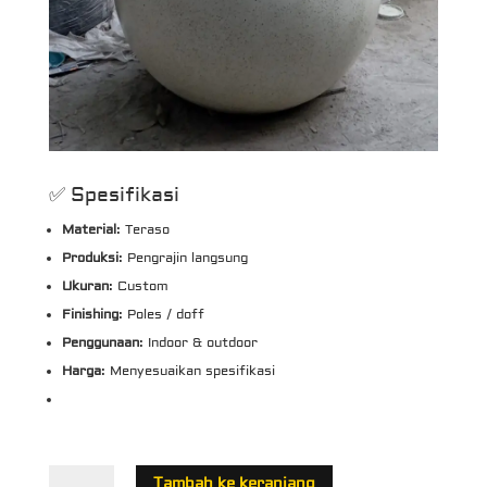
✅ Spesifikasi
Material
: Teraso
Produksi
: Pengrajin langsung
Ukuran
: Custom
Finishing
: Poles / doff
Penggunaan
: Indoor & outdoor
Harga
: Menyesuaikan spesifikasi
Kuantitas
Tambah ke keranjang