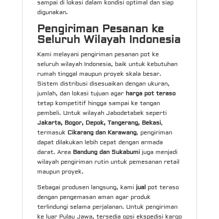
sampai di lokasi dalam kondisi optimal dan siap
digunakan.
Pengiriman Pesanan ke
Seluruh Wilayah Indonesia
Kami melayani pengiriman pesanan pot ke
seluruh wilayah Indonesia, baik untuk kebutuhan
rumah tinggal maupun proyek skala besar.
Sistem distribusi disesuaikan dengan ukuran,
jumlah, dan lokasi tujuan agar
harga pot teraso
tetap kompetitif hingga sampai ke tangan
pembeli. Untuk wilayah Jabodetabek seperti
Jakarta, Bogor, Depok, Tangerang, Bekasi
,
termasuk
Cikarang dan Karawang
, pengiriman
dapat dilakukan lebih cepat dengan armada
darat. Area
Bandung dan Sukabumi
juga menjadi
wilayah pengiriman rutin untuk pemesanan retail
maupun proyek.
Sebagai produsen langsung, kami
jual
pot teraso
dengan pengemasan aman agar produk
terlindungi selama perjalanan. Untuk pengiriman
ke luar Pulau Jawa, tersedia opsi ekspedisi kargo