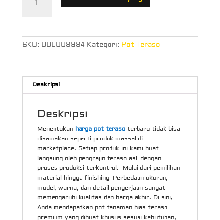
Pot
Tanaman
Hias
Teraso
SKU:
000008984
Kategori:
Pot Teraso
Deskripsi
Deskripsi
Menentukan
harga pot teraso
terbaru tidak bisa
disamakan seperti produk massal di
marketplace. Setiap produk ini kami buat
langsung oleh pengrajin teraso asli dengan
proses produksi terkontrol. Mulai dari pemilihan
material hingga finishing. Perbedaan ukuran,
model, warna, dan detail pengerjaan sangat
memengaruhi kualitas dan harga akhir. Di sini,
Anda mendapatkan pot tanaman hias teraso
premium yang dibuat khusus sesuai kebutuhan,