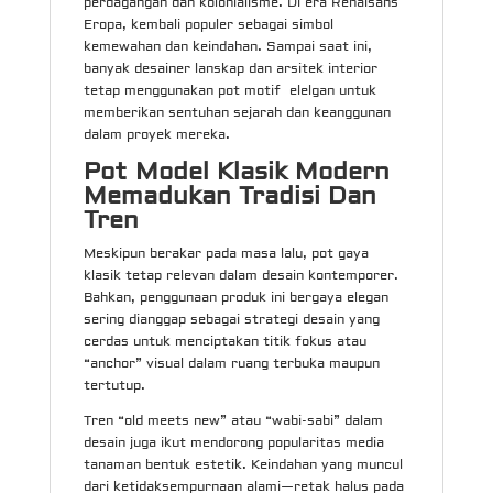
perdagangan dan kolonialisme. Di era Renaisans
Eropa, kembali populer sebagai simbol
kemewahan dan keindahan. Sampai saat ini,
banyak desainer lanskap dan arsitek interior
tetap menggunakan pot motif elelgan untuk
memberikan sentuhan sejarah dan keanggunan
dalam proyek mereka.
Pot Model Klasik Modern
Memadukan Tradisi Dan
Tren
Meskipun berakar pada masa lalu, pot gaya
klasik tetap relevan dalam desain kontemporer.
Bahkan, penggunaan produk ini bergaya elegan
sering dianggap sebagai strategi desain yang
cerdas untuk menciptakan titik fokus atau
“anchor” visual dalam ruang terbuka maupun
tertutup.
Tren “old meets new” atau “wabi-sabi” dalam
desain juga ikut mendorong popularitas media
tanaman bentuk estetik. Keindahan yang muncul
dari ketidaksempurnaan alami—retak halus pada