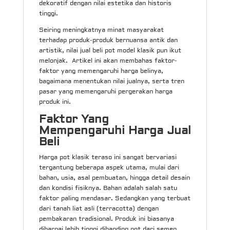
dekoratif dengan nilai estetika dan historis
tinggi.
Seiring meningkatnya minat masyarakat
terhadap produk-produk bernuansa antik dan
artistik, nilai jual beli pot model klasik pun ikut
melonjak. Artikel ini akan membahas faktor-
faktor yang memengaruhi harga belinya,
bagaimana menentukan nilai jualnya, serta tren
pasar yang memengaruhi pergerakan harga
produk ini.
Faktor Yang
Mempengaruhi Harga Jual
Beli
Harga pot klasik teraso ini sangat bervariasi
tergantung beberapa aspek utama, mulai dari
bahan, usia, asal pembuatan, hingga detail desain
dan kondisi fisiknya. Bahan adalah salah satu
faktor paling mendasar. Sedangkan yang terbuat
dari tanah liat asli (terracotta) dengan
pembakaran tradisional. Produk ini biasanya
dihargai lebih tinggi dibanding pot dari semen