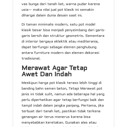
vas bunga dari tanah liat, warna pudar karena
usia— maka nilai jual pot klasik ini semakin
dihargai dalam dunia desain saat ini.
Di taman minimalis modern, satu pot model
klasik besar bisa menjadi penyeimbang dari garis-
garis bersih dan struktur geometris. Sementara
di interior bergaya eklektik atau mediterania,
dapat berfungsi sebagai elemen penghubung
antara furniture modern dan elemen dekorasi
tradisional.
Merawat Agar Tetap
Awet Dan Indah
Meskipun harga pot klasik teraso lebih tinggi di
banding bahn semen beton, Tetapi Merawat pot
jenis ini tidak sulit, namun ada beberapa hal yang
perlu diperhatikan agar tetap berfungsi baik dan
tampil indah dalam jangka panjang. Pertama, jika
terbuat dari tanah liat, pastikan tidak terkena
genangan air terus-menerus karena bisa
menyebabkan keretakan. Gunakan alas atau