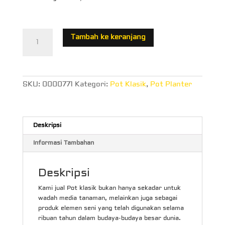
Kuantitas
Tambah ke keranjang
Pot
Klasik
SKU:
0000771
Kategori:
Pot Klasik
,
Pot Planter
Deskripsi
Informasi Tambahan
Deskripsi
Kami jual Pot klasik bukan hanya sekadar untuk
wadah media tanaman, melainkan juga sebagai
produk elemen seni yang telah digunakan selama
ribuan tahun dalam budaya-budaya besar dunia.