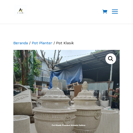
Beranda
/
Pot Planter
/ Pot Klasik