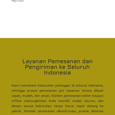
Rp
700
Layanan Pemesanan dan
Pengiriman ke Seluruh
Indonesia
Kami memahami kebutuhan pelanggan di seluruh Indonesia,
sehingga proses pemesanan pot tanaman teraso dibuat
cepat, mudah, dan aman. Sistem pemesanan online maupun
offline memungkinkan Anda memilih model, ukuran, dan
desain sesuai kebutuhan tanpa harus repot datang ke
pabrik. Setelah pemesanan dikonfirmasi, produk dikemas