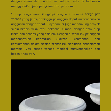
dengan aman dan dikirim ke seluruh kota di Indonesia
menggunakan jasa pengiriman terpercaya.
Setiap pengiriman dilengkapi dengan informasi
harga pot
teraso
yang jelas, sehingga pelanggan dapat merencanakan
anggaran dengan tepat. Layanan ini juga mendukung proyek
skala besar, villa, atau dekorasi rumah, dengan stok siap
kirim dan proses yang efisien. Dengan sistem ini, pelanggan
mendapatkan kepastian kualitas, keamanan, dan
kenyamanan dalam setiap transaksi, sehingga pengalaman
membeli vas bunga teraso menjadi menyenangkan dan
bebas khawatir.