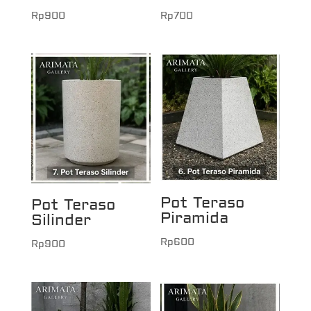
Rp
900
Rp
700
Pot Teraso
Pot Teraso
Piramida
Silinder
Rp
600
Rp
900