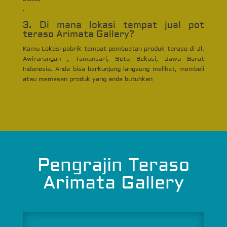
.
3. Di mana lokasi tempat jual pot
teraso Arimata Gallery?
Kamu Lokasi pabrik tempat pembuatan produk teraso di Jl.
Awirarangan , Tamansari, Setu Bekasi, Jawa Barat
Indonesia. Anda bisa berkunjung langsung melihat, membeli
atau memesan produk yang anda butuhkan
Pengrajin Teraso
Arimata Gallery