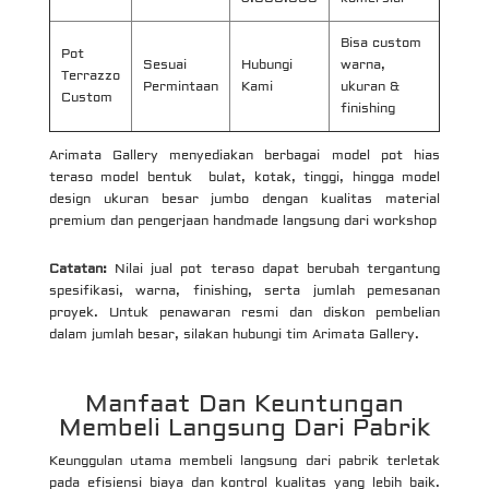
Bisa custom
Pot
Sesuai
Hubungi
warna,
Terrazzo
Permintaan
Kami
ukuran &
Custom
finishing
Arimata Gallery menyediakan berbagai model pot hias
teraso model bentuk bulat, kotak, tinggi, hingga model
design ukuran besar jumbo dengan kualitas material
premium dan pengerjaan handmade langsung dari workshop
Catatan:
Nilai jual pot teraso dapat berubah tergantung
spesifikasi, warna, finishing, serta jumlah pemesanan
proyek. Untuk penawaran resmi dan diskon pembelian
dalam jumlah besar, silakan hubungi tim Arimata Gallery.
Manfaat Dan Keuntungan
Membeli Langsung Dari Pabrik
Keunggulan utama membeli langsung dari pabrik terletak
pada efisiensi biaya dan kontrol kualitas yang lebih baik.