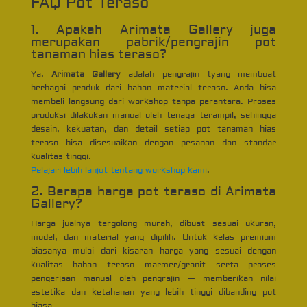
FAQ Pot Teraso
1. Apakah Arimata Gallery juga
merupakan pabrik/pengrajin pot
tanaman hias teraso?
Ya.
Arimata Gallery
adalah pengrajin tyang membuat
berbagai produk dari bahan material teraso. Anda bisa
membeli langsung dari workshop tanpa perantara. Proses
produksi dilakukan manual oleh tenaga terampil, sehingga
desain, kekuatan, dan detail setiap pot tanaman hias
teraso bisa disesuaikan dengan pesanan dan standar
kualitas tinggi.
Pelajari lebih lanjut tentang workshop kami
.
2. Berapa harga pot teraso di Arimata
Gallery?
Harga jualnya tergolong murah, dibuat sesuai ukuran,
model, dan material yang dipilih. Untuk kelas premium
biasanya mulai dari kisaran harga yang sesuai dengan
kualitas bahan teraso marmer/granit serta proses
pengerjaan manual oleh pengrajin — memberikan nilai
estetika dan ketahanan yang lebih tinggi dibanding pot
biasa.