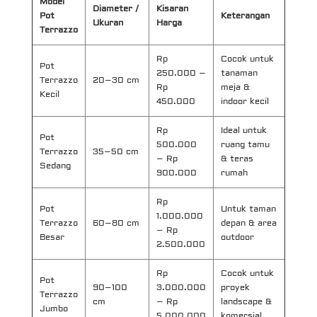
Model
Diameter /
Kisaran
Pot
Keterangan
Ukuran
Harga
Terrazzo
Rp
Cocok untuk
Pot
250.000 –
tanaman
Terrazzo
20–30 cm
Rp
meja &
Kecil
450.000
indoor kecil
Rp
Ideal untuk
Pot
500.000
ruang tamu
Terrazzo
35–50 cm
– Rp
& teras
Sedang
900.000
rumah
Rp
Pot
Untuk taman
1.000.000
Terrazzo
60–80 cm
depan & area
– Rp
Besar
outdoor
2.500.000
Rp
Cocok untuk
Pot
90–100
3.000.000
proyek
Terrazzo
cm
– Rp
landscape &
Jumbo
5.000.000
komersial