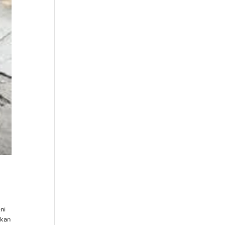
ni
ikan