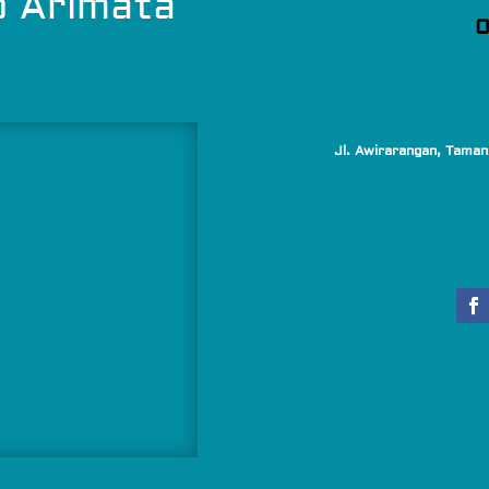
o Arimata
0
Jl. Awirarangan, Taman