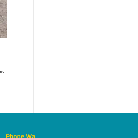
er.
Phone Wa