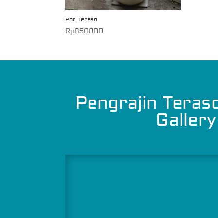
Pot Teraso
Rp
850000
Pengrajin Teras
Gallery