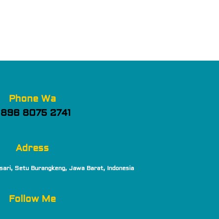
Phone Wa
896 8075 2741
Adress
sari, Setu Burangkeng, Jawa Barat, Indonesia
Follow Me