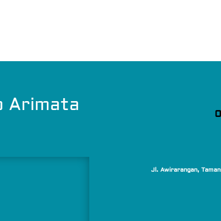
o Arimata
0
Jl. Awirarangan, Taman