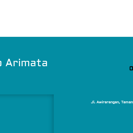
o Arimata
0
Jl. Awirarangan, Taman