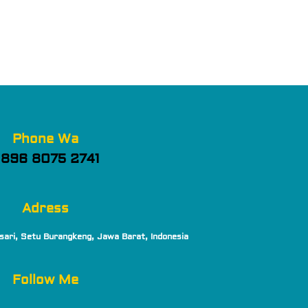
Phone Wa
896 8075 2741
Adress
sari, Setu Burangkeng, Jawa Barat, Indonesia
Follow Me