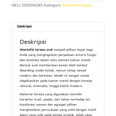
SKU:
000014325
Kategori:
Wastafel Teraso
Deskripsi
Deskripsi
Wastafel teraso oval
menjadi pilihan tepat bagi
Anda yang menginginkan perpaduan antara fungsi
dan estetika dalam satu elemen kamar mandi.
Bentuk oval memberikan kesan lebih lembut
dibanding model kotak, namun tetap tampil
modern dan berkelas. Model ini sangat cocok
diaplikasikan pada kamar mandi dengan konsep
natural, minimalis, hingga klasik modern.
Material teraso yang digunakan memiliki
karakter kuat, padat, dan tahan terhadap air.
Kombinasi semen dan agregat pilihan
menghasilkan permukaan yang solid dengan motif
alami yang unik pada setiap produk. Inilah yang