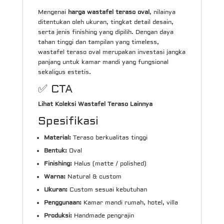
Mengenai
harga wastafel teraso oval
, nilainya
ditentukan oleh ukuran, tingkat detail desain,
serta jenis finishing yang dipilih. Dengan daya
tahan tinggi dan tampilan yang timeless,
wastafel teraso oval merupakan investasi jangka
panjang untuk kamar mandi yang fungsional
sekaligus estetis.
✅ CTA
Lihat Koleksi Wastafel Teraso Lainnya
Spesifikasi
Material:
Teraso berkualitas tinggi
Bentuk:
Oval
Finishing:
Halus (matte / polished)
Warna:
Natural & custom
Ukuran:
Custom sesuai kebutuhan
Penggunaan:
Kamar mandi rumah, hotel, villa
Produksi:
Handmade pengrajin