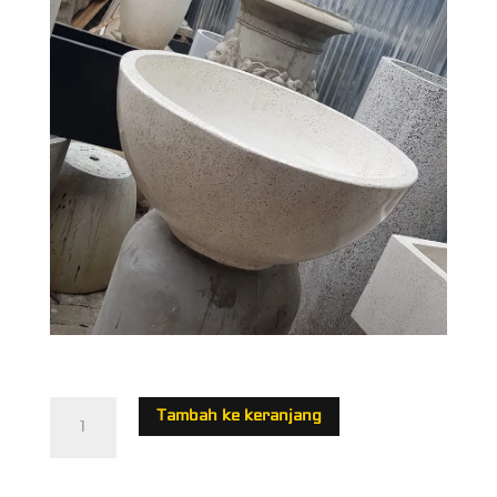
Kuantitas
Tambah ke keranjang
Wastafel
Teraso
Oval