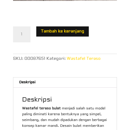
Kuantitas
Tambah ke keranjang
Wastafel
Teraso
Bulat
SKU:
00087651
Kategori:
Wastafel Teraso
Deskripsi
Deskripsi
Wastafel teraso bulat
menjadi salah satu model
paling diminati karena bentuknya yang simpel,
seimbang, dan mudah dipadukan dengan berbagai
konsep kamar mandi. Desain bulat memberikan