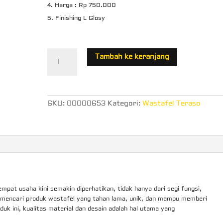
Harga : Rp 750.000
Finishing L Glosy
Kuantitas
Tambah ke keranjang
Jual
Wastafel
Teraso
SKU:
00000653
Kategori:
Wastafel Teraso
pat usaha kini semakin diperhatikan, tidak hanya dari segi fungsi,
g mencari produk wastafel yang tahan lama, unik, dan mampu memberi
uk ini, kualitas material dan desain adalah hal utama yang