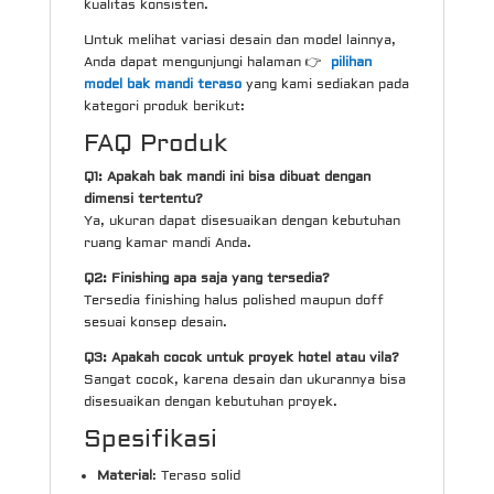
kualitas konsisten.
Untuk melihat variasi desain dan model lainnya,
Anda dapat mengunjungi halaman 👉
pilihan
model bak mandi teraso
yang kami sediakan pada
kategori produk berikut:
FAQ Produk
Q1: Apakah bak mandi ini bisa dibuat dengan
dimensi tertentu?
Ya, ukuran dapat disesuaikan dengan kebutuhan
ruang kamar mandi Anda.
Q2: Finishing apa saja yang tersedia?
Tersedia finishing halus polished maupun doff
sesuai konsep desain.
Q3: Apakah cocok untuk proyek hotel atau vila?
Sangat cocok, karena desain dan ukurannya bisa
disesuaikan dengan kebutuhan proyek.
Spesifikasi
Material
: Teraso solid