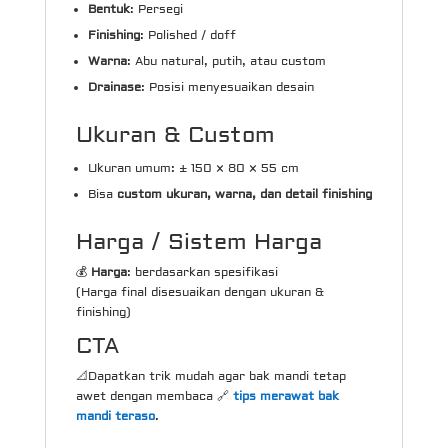
Bentuk
: Persegi
Finishing
: Polished / doff
Warna
: Abu natural, putih, atau custom
Drainase
: Posisi menyesuaikan desain
Ukuran & Custom
Ukuran umum: ± 150 × 80 × 55 cm
Bisa
custom ukuran, warna, dan detail finishing
Harga / Sistem Harga
💰
Harga
: berdasarkan spesifikasi
(Harga final disesuaikan dengan ukuran &
finishing)
CTA
📐Dapatkan trik mudah agar bak mandi tetap
awet dengan membaca 🔗
tips merawat bak
mandi teraso
.