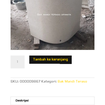
Kuantitas
Tambah ke keranjang
Bak
Mandi
Teraso
Persegi
Modern
SKU:
000009867
Kategori:
Bak Mandi Teraso
Deskripsi