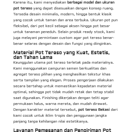
Karena itu, kami menyediakan
berbagai model dan ukuran
pot teraso
yang dapat disesuaikan dengan konsep ruang.
Tersedia desain minimalis, modern, hingga bentuk klasik
yang cocok untuk taman dan area terbuka. Ukuran pot pun
fleksibel, dari pot kecil sebagai aksen hingga pot besar
untuk tanaman peneduh. Selain produk ready stock, kami
juga melayani permintaan custom agar pot teraso benar-
benar selaras dengan desain dan fungsi yang diinginkan.
Material Pot Teraso yang Kuat, Estetis,
dan Tahan Lama
Keunggulan utama pot teraso terletak pada materialnya.
Kami menggunakan campuran semen berkualitas dan
agregat teraso pilihan yang menghasilkan tekstur khas
serta tampilan yang elegan. Proses pengerjaan dilakukan
secara bertahap untuk memastikan kepadatan material
optimal, sehingga pot tidak mudah retak dan tetap stabil
saat digunakan. Finishing dikerjakan dengan teliti agar
permukaan halus, warna merata, dan mudah dirawat.
Dengan karakter material tersebut,
pot teraso Bekasi
dari
kami cocok untuk iklim tropis dan penggunaan jangka
panjang tanpa kehilangan nilai estetikanya.
Layanan Pemesanan dan Pengiriman Pot