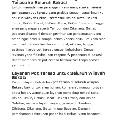
Teraso ke Seluruh Bekasi
Untuk memudahkan pelanggan, kami menyediakan
layanan
pemesanan pot teraso yang praktis
dengan pengiriman ke
seluruh wilayah Bekasi, termasuk Bekasi Kota, Bekasi
Timur, Bekasi Barat, Bekasi Utara, Bekasi Selatan, hingga
area penyangga seperti Tambun dan Cikarang. Setiap
pesanan ditangani dengan perhitungan pengemasan yang
aman agar produk sampai dalam kondisi baik. Tim kami siap
membantu konsultasi terkait model, ukuran, hingga
estimasi harga pot teraso sesuai kebutuhan. Dengan
layanan yang fleksibel dan responsif, pelanggan di Bekasi
dapat memperoleh pot teraso berkualitas tanpa proses
yang rumit.
Layanan Pot Teraso untuk Seluruh Wilayah
Bekasi
Kami melayani kebutuhan
pot teraso di seluruh wilayah
Bekasi
, baik untuk area hunian, komersial, maupun proyek
skala besar. Jangkauan layanan mencakup Bekasi Kota,
Bekasi Timur, Bekasi Barat, Bekasi Utara, dan Bekasi
Selatan, serta wilayah penyangga seperti Tambun,
Cibitung, Cikarang, Setu, hingga Babelan. Dengan
pemahaman kebutuhan pasar lokal Bekasi yang beragam,