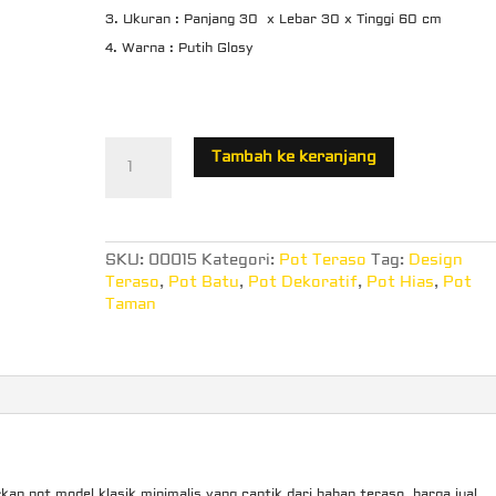
Ukuran : Panjang 30 x Lebar 30 x Tinggi 60 cm
Warna : Putih Glosy
Kuantitas
Tambah ke keranjang
Pot
Teraso
SKU:
00015
Kategori:
Pot Teraso
Tag:
Design
Teraso
,
Pot Batu
,
Pot Dekoratif
,
Pot Hias
,
Pot
Taman
kan pot model klasik minimalis yang cantik dari bahan teraso. harga jual